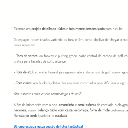
Fizemos um 
projeto detalhado
, 
lúdico
 e 
totalmente personalizado 
para o clube. 
Os espaços foram criados variando os tons e têm como objetivo de chegar o mais
cores remetem:
- Tons de verdes
: ao farway e putting green, parte central do campo de gol
prática para tacadas de curto alcance;
- Tons de azul:
 ao water hazard, paisagismo natural do campo de golf, como lagos
- Tons claros:
 aos bunkers, obstáculos em areia construídos para dificultar o jogo.
Obs: estamos craques nas terminologias do golf! 
Além da brincadeira com o piso, 
amarelinha
 e 
semi-esferas
 de escalada, o playgr
nacionais
, como: 
balanço triplo com cesta
, 
escorrega
, 
folha de mola
 customizada
floresta de corda
 (parkour) e 
escalada
.
Dá uma espiada nessa sessão de fotos fantástica!