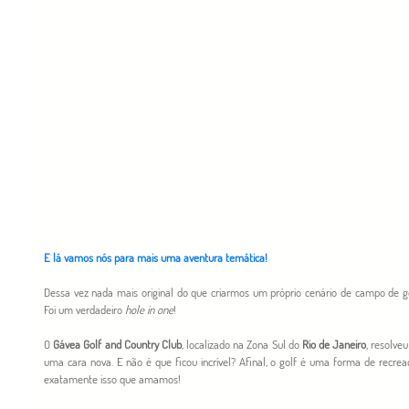
E lá vamos nós para mais uma aventura temática!
Dessa vez nada mais original do que criarmos um próprio cenário de campo de go
Foi um verdadeiro 
hole in one
!
O 
Gávea Golf and Country Club
, localizado na Zona Sul do 
Rio de Janeiro
, resolve
uma cara nova. E não é que ficou incrível? Afinal, o golf é uma forma de recrea
exatamente isso que amamos!