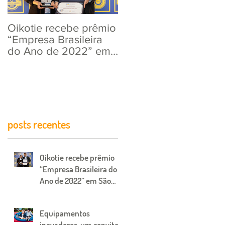
Oikotie recebe prêmio
Equipamentos
“Empresa Brasileira
inovadores, um
do Ano de 2022” em
convite para mais
São Paulo.
diversão!
posts recentes
Oikotie recebe prêmio
“Empresa Brasileira do
Ano de 2022” em São
Paulo.
Equipamentos
inovadores, um convite