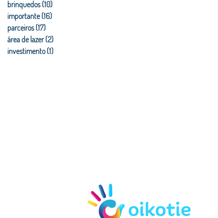
brinquedos
(10)
10 posts
importante
(16)
16 posts
parceiros
(17)
17 posts
área de lazer
(2)
2 posts
investimento
(1)
1 post