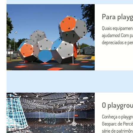
Para play
Quais equipament
ajudamos! Com pa
depreciados e peri
O playgro
Conheça o playgr
Geoparc de Perc
série de patrimôni