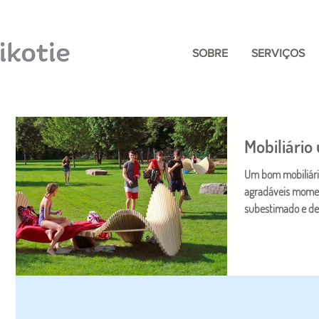
SOBRE
SERVIÇOS
Mobiliário
Um bom mobiliário
agradáveis momen
subestimado e dei