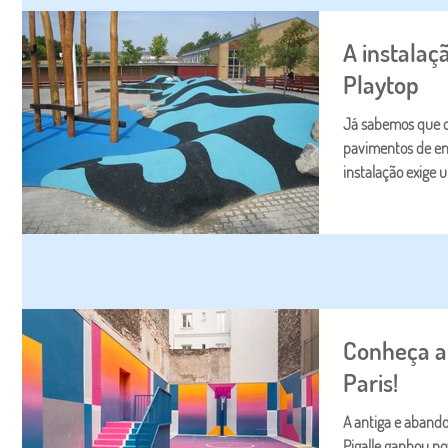
A instalaç
Playtop
Já sabemos que o 
pavimentos de en
instalação exige u
Conheça a
Paris!
A antiga e aband
Pigalle ganhou no