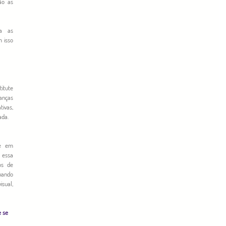
o as 
a as 
 isso 
itute 
nças 
vas, 
ada. 
e em 
essa 
s de 
ando 
sual, 
 se 