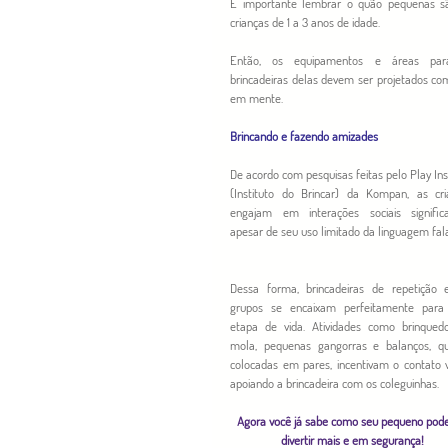
É importante lembrar o quão pequenas sã
crianças de 1 a 3 anos de idade.
Então, os equipamentos e áreas par
brincadeiras delas devem ser projetados com
em mente.
Brincando e fazendo amizades
De acordo com pesquisas feitas pelo Play Inst
(Instituto do Brincar) da Kompan, as cria
engajam em interações sociais significati
apesar de seu uso limitado da linguagem fal
Dessa forma, brincadeiras de repetição 
grupos se encaixam perfeitamente para 
etapa de vida. Atividades como brinquedo
mola, pequenas gangorras e balanços, qu
colocadas em pares, incentivam o contato vi
apoiando a brincadeira com os coleguinhas.
Agora você já sabe como seu pequeno pode
divertir mais e em segurança!