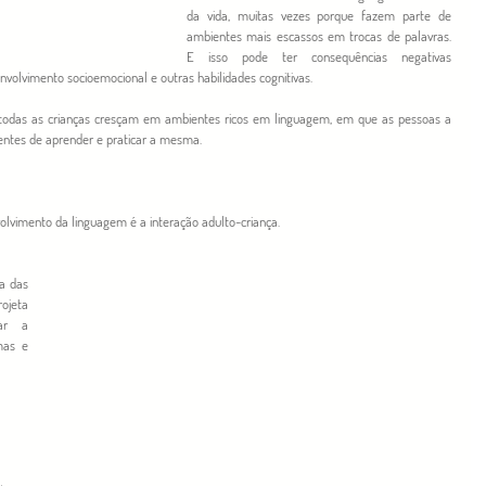
da vida, muitas vezes porque fazem parte de 
ambientes mais escassos em trocas de palavras. 
E isso pode ter consequências negativas 
volvimento socioemocional e outras habilidades cognitivas. 
todas as crianças cresçam em ambientes ricos em linguagem, em que as pessoas a 
entes de aprender e praticar a mesma.
olvimento da linguagem é a interação adulto-criança. 
 das 
eta 
ar a 
as e 