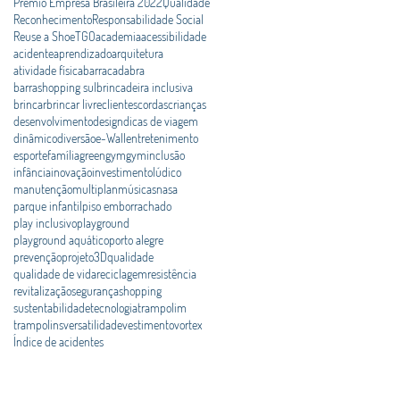
Prêmio Empresa Brasileira 2022
Qualidade
Reconhecimento
Responsabilidade Social
Reuse a Shoe
TGO
academia
acessibilidade
acidente
aprendizado
arquitetura
atividade física
barracadabra
barrashopping sul
brincadeira inclusiva
brincar
brincar livre
clientes
cordas
crianças
desenvolvimento
design
dicas de viagem
dinâmico
diversão
e-Wall
entretenimento
esporte
família
greengym
gym
inclusão
infância
inovação
investimento
lúdico
manutenção
multiplan
músicas
nasa
parque infantil
piso emborrachado
play inclusivo
playground
playground aquático
porto alegre
prevenção
projeto3D
qualidade
qualidade de vida
reciclagem
resistência
revitalização
segurança
shopping
sustentabilidade
tecnologia
trampolim
trampolins
versatilidade
vestimento
vortex
Índice de acidentes