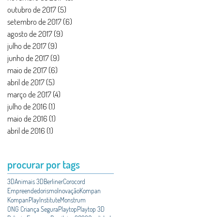
outubro de 2017
(5)
5 posts
setembro de 2017
(6)
6 posts
agosto de 2017
(9)
9 posts
julho de 2017
(9)
9 posts
junho de 2017
(9)
9 posts
maio de 2017
(6)
6 posts
abril de 2017
(5)
5 posts
março de 2017
(4)
4 posts
julho de 2016
(1)
1 post
maio de 2016
(1)
1 post
abril de 2016
(1)
1 post
procurar por tags
3D
Animais 3D
Berliner
Corocord
Empreendedorismo
Inovação
Kompan
KompanPlayInstitute
Monstrum
ONG Criança Segura
Playtop
Playtop 3D