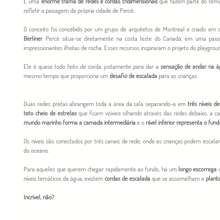
É uma 
enorme trama de redes e cordas tridimensionais
 que fazem parte do tema
refletir a paisagem da própria cidade de Percé. 
Berliner
. Percé situa-se diretamente na costa leste do Canadá, em uma pais
impressionantes ilhotas de rocha. Esses recursos inspiraram o projeto do playgroun
Ele é quase todo feito de corda, justamente para dar a 
sensação de andar na á
mesmo tempo que proporciona um 
desafio de escalada
 para as crianças.
Duas redes pretas abrangem toda a área da sala separando-a em 
três níveis d
teto cheio de estrelas
 que ficam visíveis olhando através das redes debaixo, a 
mundo marinho forma a camada intermediária
 e o 
nível inferior representa o fun
Os níveis são conectados por três canais de rede, onde as crianças podem escala
do oceano. 
Para aqueles que querem chegar rapidamente ao fundo, há um 
longo escorrega
 
níveis temáticos da água, existem 
cordas de escalada
 que se assemelham a 
plant
Incrível, não?