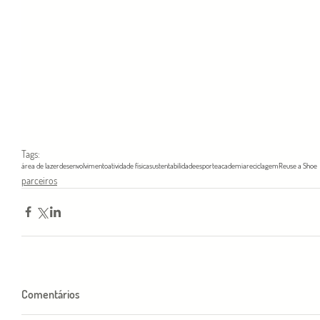
Tags:
área de lazer
desenvolvimento
atividade física
sustentabilidade
esporte
academia
reciclagem
Reuse a Shoe
parceiros
Comentários