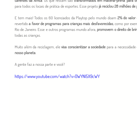
carentes da África
. Os que restam são 
transformados em matéria-prima para os 
para todos os locais de prática de esportes. Esse projeto 
já reciclou 28 milhões de
E tem mais! Todos os 60 licenciados da Playtop pelo mundo doam 
2% do valor
 
revertido 
a favor de programas para crianças mais desfavorecidas
, como por exemp
Rio de Janeiro. Esse e outros programas mundo afora, 
promovem o direito de bri
todas as crianças.
Muito além da reciclagem, ele 
visa conscientizar a sociedade
 para a necessidade 
nosso planeta
.
A gente faz a nossa parte e você?
https://www.youtube.com/watch?v=0WYNI5X9cWY