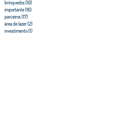
brinquedos
(10)
10 posts
importante
(16)
16 posts
parceiros
(17)
17 posts
área de lazer
(2)
2 posts
investimento
(1)
1 post