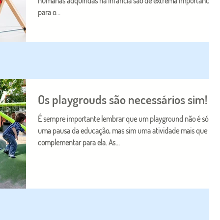
humanas adquiridas na infância são de extrema importância
para o...
Os playgrouds são necessários sim!
É sempre importante lembrar que um playground não é só
uma pausa da educação, mas sim uma atividade mais que
complementar para ela. As...