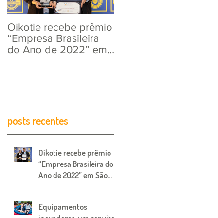
Oikotie recebe prêmio
Equipamentos
“Empresa Brasileira
inovadores, um
do Ano de 2022” em
convite para mais
s
São Paulo.
diversão!
posts recentes
Oikotie recebe prêmio
“Empresa Brasileira do
Ano de 2022” em São
Paulo.
Equipamentos
inovadores, um convite