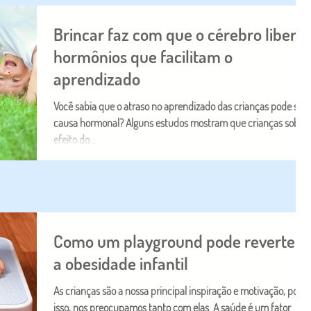
Brincar faz com que o cérebro libere
hormônios que facilitam o
aprendizado
Você sabia que o atraso no aprendizado das crianças pode ser
causa hormonal? Alguns estudos mostram que crianças sob o
efeito do...
Como um playground pode reverter
a obesidade infantil
As crianças são a nossa principal inspiração e motivação, por
isso, nos preocupamos tanto com elas. A saúde é um fator