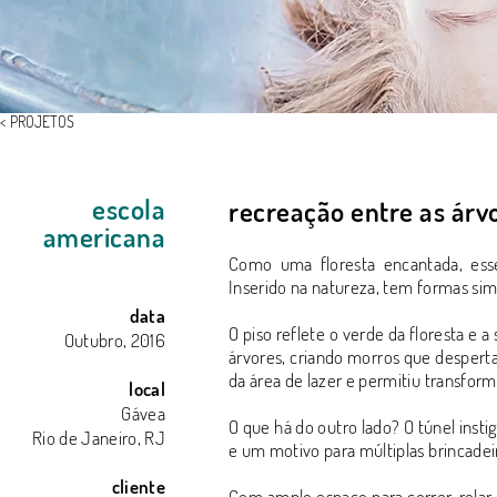
< PROJETOS
escola
recreação entre as árvo
americana
Como uma floresta encantada, esse
Inserido na natureza, tem formas si
data
O piso reflete o verde da floresta e a
Outubro, 2016
árvores, criando morros que despert
da área de lazer e permitiu transfor
local
Gávea
O que há do outro lado? O túnel inst
Rio de Janeiro, RJ
e um motivo para múltiplas brincadei
cliente
Com amplo espaço para correr, rolar, 