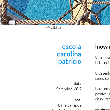
< PROJETOS
escola
inova
carolina
Uma incr
patrício
Patrício,
O desenho
cores, con
data
Para torn
Setembro, 2017
possível
disso, tr
local
Barra da Tijuca
equipa