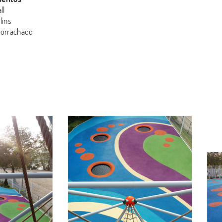
ll
lins
orrachado