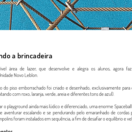
ndo a brincadeira
ível área de lazer, que desenvolve e alegra os alunos, agora faz
 Unidade Novo Leblon.
 do piso emborrachado foi criado e desenhado, exclusivamente para o
tando com roxo, laranja, verde, areia e diferentes tons de azul).
ar o playground ainda mais lúdico e diferenciado, uma enorme Spaceball
 se aventurar escalando e se pendurando pelo emaranhado de cordas
ampolins foram instalados em sequência, a fim de desafiar o equilíbrio e 
mentos