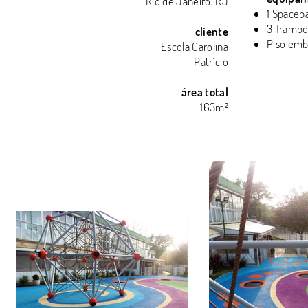
Rio de Janeiro, RJ
1 Spaceba
3 Trampo
cliente
Piso emb
Escola Carolina
Patrício
área total
163m²