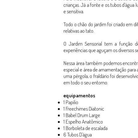
crianças. Já a fonte e os tubos d'águ
e sensitiva.
Todo o chão do jardim foi criado em di
relativas ao tato.
O Jardim Sensorial tem a função de
experiências que aguçam os diversos 
Nessa área também podemos encontrar o 
especial e área de amamentação para 
uma pérgola, o fraldário foi desenvolv
em todo o seu entorno.
equipamentos
1 Papilio
1 Freechimes Diatonic
1 Babel Drum Large
1 Espelho Anatômico
1 Borboleta de escalada
6 Tubos D'água